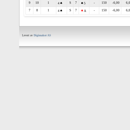
9
10
1
S
7
-
150
-6,00
6,
4
5
7
8
1
S
7
-
150
-6,00
6,
4
A
Levert av
Digimaker AS