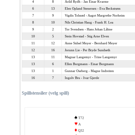
4
8
Arild Rydh - Jan Einar Kvarme
6
13
Elen Opland Stenersen - Eva Beckstrøm
7
9
Vigdis Tolsrød - Aagot Margrethe Norheim
8
10
Nils Christian Haug - Frank H. Lea
9
2
Tor Svendsen - Hans Johan Låhne
10
5
Stein Hovstad - Stig Arne Elven
11
12
Anne Sidsel Meyer - Bernhard Meyer
12
16
Jorunn Lie - Per Bryde Sundseth
13
11
Magnar Langemyr - Trine Langemyr
13
6
Ellen Borgmann - Einar Borgmann
13
1
Gunnar Oseberg - Magne Indreiten
16
7
Ingolv Bru - Ivar Gjerde
Spillstensiler (velg spill)
♠
T72
♥
A
♦
Q32