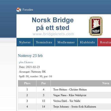
Forsiden
Nyheter
Terminliste
Medlemmer
Klubbinfo
Resulta
Notteroy 23 feb
pbn
Ekstern
Dato: 2021-02-23
Arrangør: Nøtterøy BK
Spill: 30, runder: 30, par: 16
Plass
Par
Navn
1
4
Tore Heitun - Christer Heitun
2
3
Vegar Næss - Kåre Wahlqvist
3
15
Verina Dahl - Tor Walle
4
14
Terje Johnsen - Svein-Erik Kalliainen