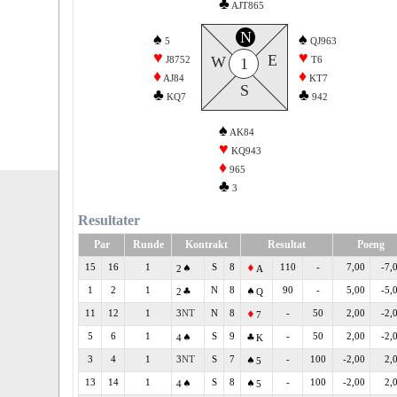
♣
AJT865
N
♠
♠
5
QJ963
♥
♥
E
W
J8752
T6
1
♦
♦
AJ84
KT7
S
♣
♣
KQ7
942
♠
AK84
♥
KQ943
♦
965
♣
3
Resultater
Par
Runde
Kontrakt
Resultat
Poeng
15
16
1
S
8
110
-
7,00
-7,
2
A
1
2
1
N
8
90
-
5,00
-5,
2
Q
11
12
1
3
N
8
-
50
2,00
-2,
7
5
6
1
S
9
-
50
2,00
-2,
4
K
3
4
1
3
S
7
-
100
-2,00
2,
5
13
14
1
S
8
-
100
-2,00
2,
4
5