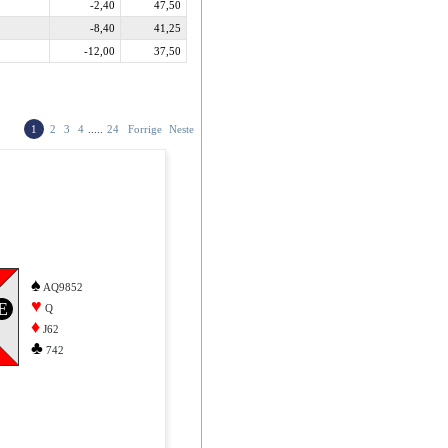
-2,40
47,50
-8,40
41,25
-12,00
37,50
1
2
3
4
.....
24
Forrige
Neste
♠
AQ9852
♥
E
Q
♦
J62
♣
742