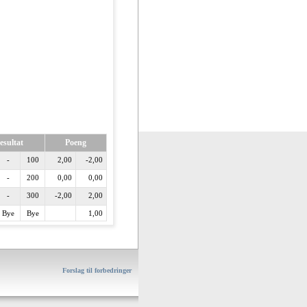
esultat
Poeng
-
100
2,00
-2,00
-
200
0,00
0,00
-
300
-2,00
2,00
Bye
Bye
1,00
Forslag til forbedringer