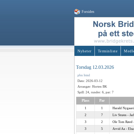
Forsiden
Nyheter
Terminliste
Medl
Torsdag 12.03.2026
pbn
html
Dato: 2026-03-12
Arrangør: Horten BK
Spill: 24, runder: 6, par: 7
Plass
Par
1
1
Harald Nygaard
2
7
Liv Strøm - Ja
3
2
Ole Tom Røed 
3
5
Arvid Aa - Els