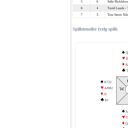
5
6
Ståle Myklebus
6
4
Turid Lunde -
7
3
Tom Søren Nils
Spillstensiler (velg spill)
♠
Q
♥
K
♦
A
♣
T
♠
K732
♥
W
AJ982
♦
J2
♣
KJ
♠
A
♥
T
♦
Q