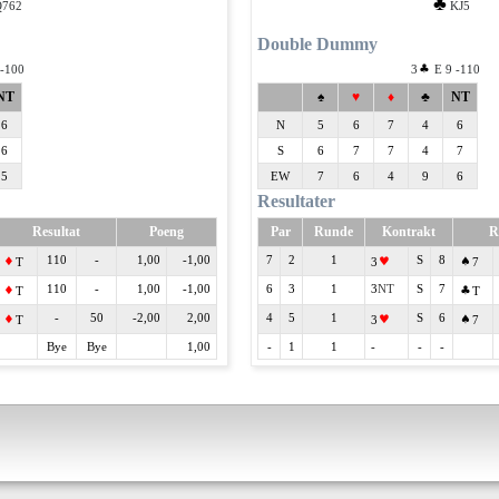
♣
Q762
KJ5
Double Dummy
 -100
3
E 9 -110
NT
♠
♥
♦
♣
NT
6
N
5
6
7
4
6
6
S
6
7
7
4
7
5
EW
7
6
4
9
6
Resultater
Resultat
Poeng
Par
Runde
Kontrakt
R
110
-
1,00
-1,00
7
2
1
S
8
T
3
7
110
-
1,00
-1,00
6
3
1
3
S
7
T
T
-
50
-2,00
2,00
4
5
1
S
6
T
3
7
Bye
Bye
1,00
-
1
1
-
-
-