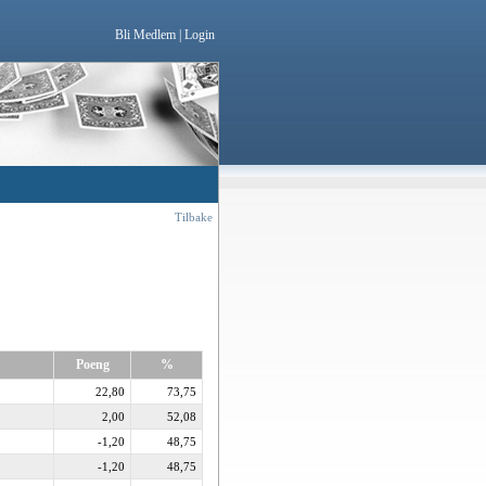
Bli Medlem
|
Login
Tilbake
Poeng
%
22,80
73,75
2,00
52,08
-1,20
48,75
-1,20
48,75