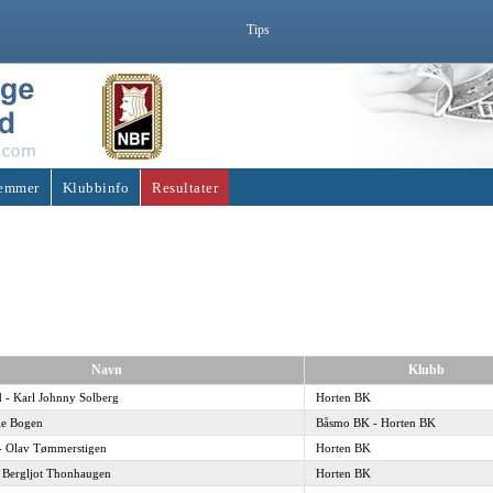
Tips
emmer
Klubbinfo
Resultater
Navn
Klubb
 - Karl Johnny Solberg
Horten BK
rle Bogen
Båsmo BK - Horten BK
- Olav Tømmerstigen
Horten BK
a Bergljot Thonhaugen
Horten BK