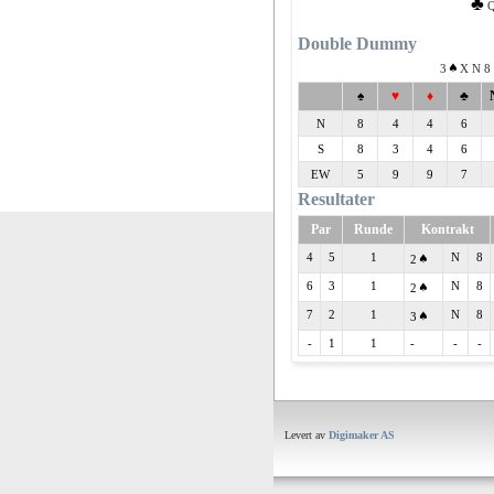
♣
Double Dummy
3
X N 8
♠
♥
♦
♣
N
8
4
4
6
S
8
3
4
6
EW
5
9
9
7
Resultater
Par
Runde
Kontrakt
4
5
1
N
8
2
6
3
1
N
8
2
7
2
1
N
8
3
-
1
1
-
-
-
Levert av
Digimaker AS