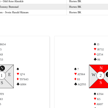
t - Odd Arne Almskår
Horten BK
 Tommy Brønstad
Horten BK
en - Svein Harald Riisnæs
Horten BK
♠
8654
J3
♥
5
J8732
♦
K8
QT54
♣
53
86
N
N
♠
♠
7
♥
♥
E
W
Q74
AT964
1
2
♦
♦
T97643
93
S
S
♣
♣
A984
AQT93
♠
JT9
KT64
♥
63
K5
♦
5
AK87