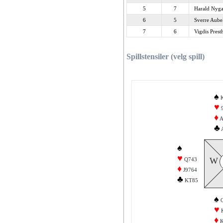
5
7
Harald Nyga
6
5
Sverre Aube
7
6
Vigdis Prest
Spillstensiler (velg spill)
♠
♥
♦
♣
♠
♥
W
Q743
♦
J9764
♣
KT85
♠
♥
♦