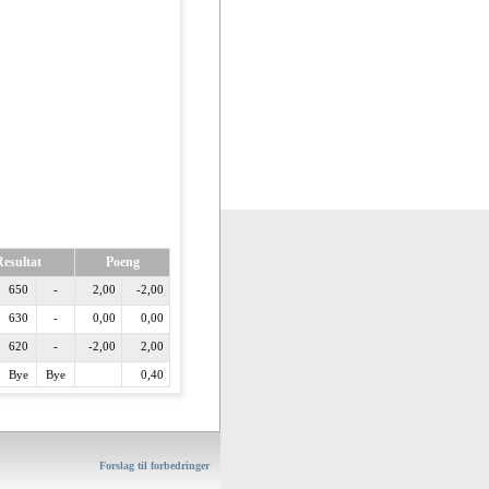
esultat
Poeng
650
-
2,00
-2,00
630
-
0,00
0,00
620
-
-2,00
2,00
Bye
Bye
0,40
Forslag til forbedringer