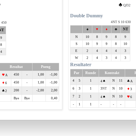
♣
7
QJ32
Double Dummy
4
S 10 630
 450
♠
♥
♦
♣
NT
NT
N
10
8
9
8
9
9
S
10
9
9
8
10
8
E
2
4
4
4
3
4
W
2
4
3
4
3
Resultater
Resultat
Poeng
Par
Runde
Kontrakt
R
450
-
1,00
-1,00
A
4
5
1
N
11
4
A
450
-
1,00
-1,00
6
6
3
1
3
N
10
3
200
-
-2,00
2,00
2
7
2
1
N
10
4
6
Bye
Bye
0,40
-
1
1
-
-
-