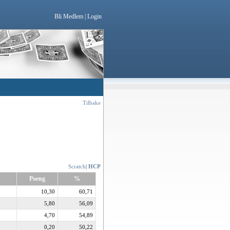
Bli Medlem
|
Login
Tilbake
Scratch
|
HCP
Poeng
%
10,30
60,71
5,80
56,09
4,70
54,89
0,20
50,22