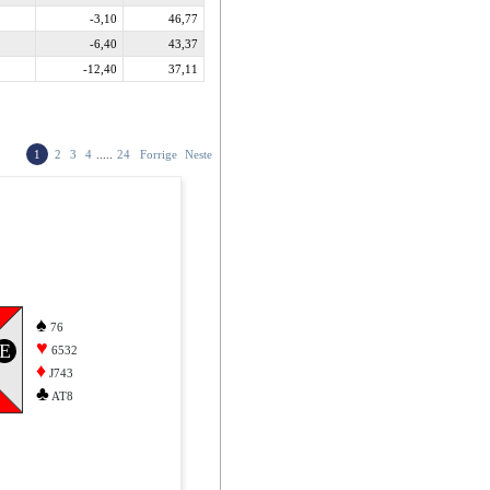
-3,10
46,77
-6,40
43,37
-12,40
37,11
1
2
3
4
.....
24
Forrige
Neste
♠
76
♥
E
6532
♦
J743
♣
AT8