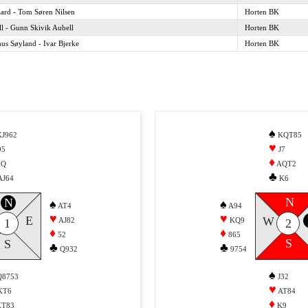
ard - Tom Søren Nilsen
Horten BK
ll - Gunn Skivik Aubell
Horten BK
hus Søyland - Ivar Bjerke
Horten BK
♠
KJ962
KQT85
♥
95
J7
♦
AQ
AQT2
♣
AJ64
K6
N
N
♠
♠
AT4
A94
♥
♥
E
W
AJ82
KQ9
1
2
♦
♦
52
865
S
S
♣
♣
Q932
9754
♠
Q8753
J32
♥
KT6
AT84
♦
KT83
K9