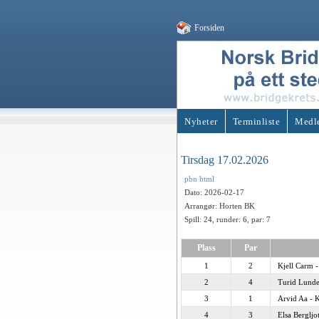
Forsiden
Nyheter
Terminliste
Medl
Tirsdag 17.02.2026
pbn
html
Dato: 2026-02-17
Arrangør: Horten BK
Spill: 24, runder: 6, par: 7
Plass
Par
1
2
Kjell Carm -
2
4
Turid Lund
3
1
Arvid Aa - 
4
3
Elsa Berglj