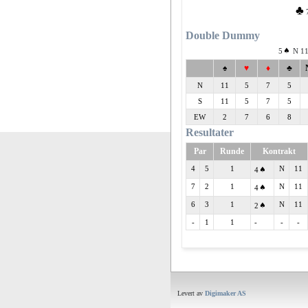
♣
Double Dummy
5
N 11
♠
♥
♦
♣
N
11
5
7
5
S
11
5
7
5
EW
2
7
6
8
Resultater
Par
Runde
Kontrakt
4
5
1
N
11
4
7
2
1
N
11
4
6
3
1
N
11
2
-
1
1
-
-
-
Levert av
Digimaker AS