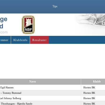
Tips
emmer
Klubbinfo
Resultater
Navn
Klubb
 Egil Hansen
Horten BK
e - Tommy Brønstad
Horten BK
Karl Johnny Solberg
Horten BK
ot Thonhaugen - Hjørdis Sande
Horten BK