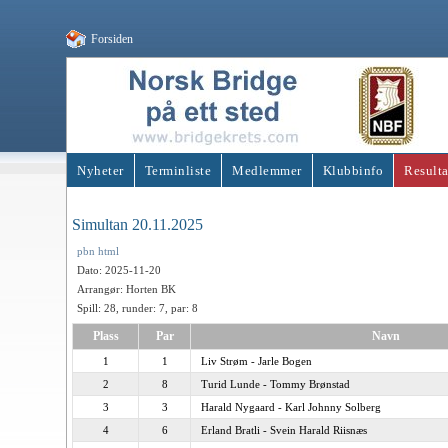
Forsiden
Nyheter
Terminliste
Medlemmer
Klubbinfo
Resulta
Simultan 20.11.2025
pbn
html
Dato: 2025-11-20
Arrangør: Horten BK
Spill: 28, runder: 7, par: 8
Plass
Par
Navn
1
1
Liv Strøm - Jarle Bogen
2
8
Turid Lunde - Tommy Brønstad
3
3
Harald Nygaard - Karl Johnny Solberg
4
6
Erland Bratli - Svein Harald Riisnæs