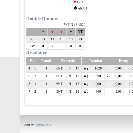
♦
Q63
♣
AKJ84
Double Dummy
7
N 13 1520
♠
♥
♦
♣
NT
NS
13
11
10
13
13
EW
0
2
3
0
0
Resultater
Par
Runde
Kontrakt
Resultat
Poeng
4
5
1
6
S
13
1020
-
3,00
-3,
J
6
3
1
6
N
12
990
-
0,00
0,
3
8
1
1
6
N
12
990
-
0,00
0,
2
7
2
1
3
N
11
460
-
-3,00
3,
7
Levert av
Digimaker AS