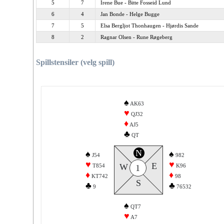
5
7
Irene Bue - Bitte Fosseid Lund
6
4
Jan Bonde - Helge Bugge
7
5
Elsa Bergljot Thonhaugen - Hjørdis Sande
8
2
Ragnar Olsen - Rune Røgeberg
Spillstensiler (velg spill)
♠
AK63
♥
QJ32
♦
AJ5
♣
QT
N
♠
♠
J54
982
♥
♥
E
W
T854
K96
1
♦
♦
KT742
98
S
♣
♣
9
76532
♠
QT7
♥
A7