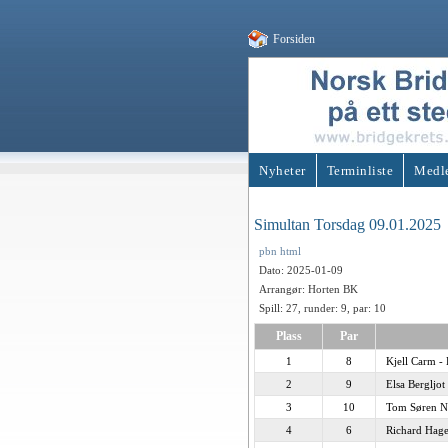
Forsiden
Nyheter
Terminliste
Medl
Simultan Torsdag 09.01.2025
pbn
html
Dato: 2025-01-09
Arrangør: Horten BK
Spill: 27, runder: 9, par: 10
Plass
Par
1
8
Kjell Carm -
2
9
Elsa Bergljo
3
10
Tom Søren Ni
4
6
Richard Hag