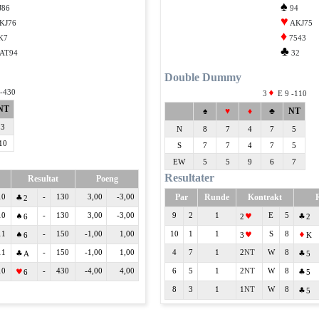
♠
J86
94
♥
KJ76
AKJ75
♦
K7
7543
♣
AT94
32
Double Dummy
-430
3
E 9 -110
NT
♠
♥
♦
♣
NT
3
N
8
7
4
7
5
10
S
7
7
4
7
5
EW
5
5
9
6
7
Resultater
Resultat
Poeng
10
-
130
3,00
-3,00
Par
Runde
Kontrakt
2
10
-
130
3,00
-3,00
9
2
1
E
5
6
2
2
11
-
150
-1,00
1,00
10
1
1
S
8
6
3
K
11
-
150
-1,00
1,00
4
7
1
2
W
8
A
5
10
-
430
-4,00
4,00
6
5
1
2
W
8
6
5
8
3
1
1
W
8
5