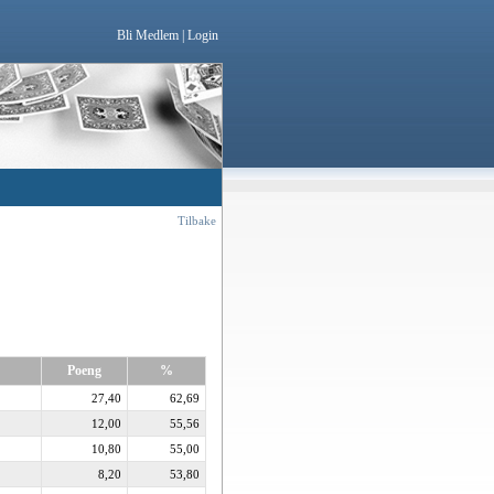
Bli Medlem
|
Login
Tilbake
Poeng
%
27,40
62,69
12,00
55,56
10,80
55,00
8,20
53,80