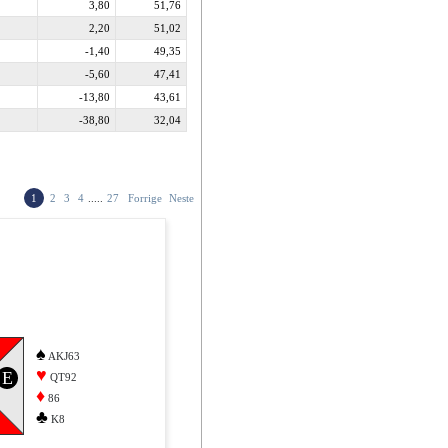
3,80
51,76
2,20
51,02
-1,40
49,35
-5,60
47,41
-13,80
43,61
-38,80
32,04
1
2
3
4
.....
27
Forrige
Neste
♠
AKJ63
♥
E
QT92
♦
86
♣
K8