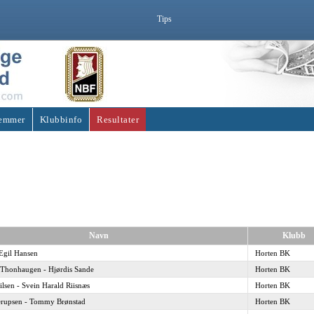
Tips
emmer
Klubbinfo
Resultater
Navn
Klubb
 Egil Hansen
Horten BK
t Thonhaugen - Hjørdis Sande
Horten BK
lsen - Svein Harald Riisnæs
Horten BK
erupsen - Tommy Brønstad
Horten BK