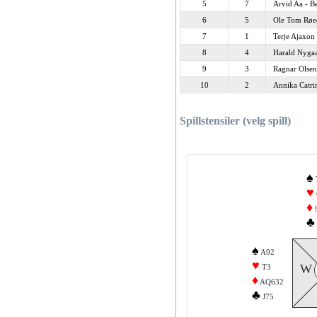
5
7
Arvid Aa - B
6
5
Ole Tom Røed
7
1
Terje Ajaxon
8
4
Harald Nygaa
9
3
Ragnar Olsen
10
2
Annika Catri
Spillstensiler (velg spill)
♠
♥
♦
♣
♠
A92
♥
W
T3
♦
AQ632
♣
J75