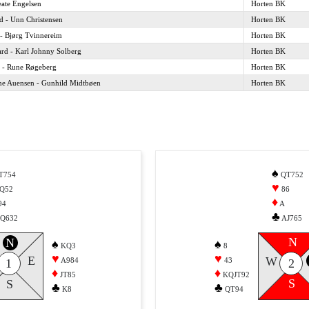
eate Engelsen
Horten BK
 - Unn Christensen
Horten BK
 - Bjørg Tvinnereim
Horten BK
rd - Karl Johnny Solberg
Horten BK
 - Rune Røgeberg
Horten BK
ne Auensen - Gunhild Midtbøen
Horten BK
♠
T754
QT752
♥
Q52
86
♦
94
A
♣
Q632
AJ765
N
N
♠
♠
KQ3
8
♥
♥
E
W
A984
43
1
2
♦
♦
JT85
KQJT92
S
S
♣
♣
K8
QT94