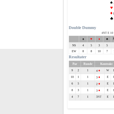
♠
♥
♦
♣
Double Dummy
4
E 10 
♠
♥
♦
♣
NS
4
5
3
5
EW
8
8
10
7
Resultater
Par
Runde
Kontrakt
9
2
1
W
4
10
1
1
E
3
6
5
1
E
2
8
3
1
E
3
4
7
1
3
E