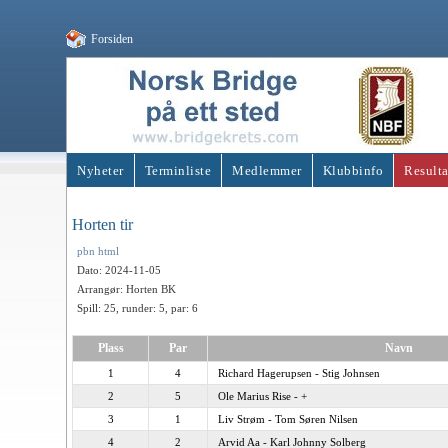
Forsiden
Nyheter
Terminliste
Medlemmer
Klubbinfo
Resulta
Horten tir
pbn
html
Dato: 2024-11-05
Arrangør: Horten BK
Spill: 25, runder: 5, par: 6
Plass
Par
Navn
1
4
Richard Hagerupsen - Stig Johnsen
2
5
Ole Marius Rise - +
3
1
Liv Strøm - Tom Søren Nilsen
4
2
Arvid Aa - Karl Johnny Solberg