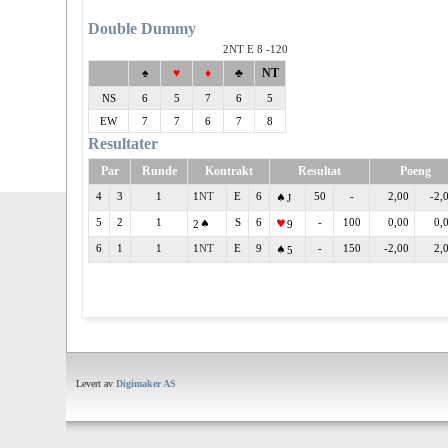
Double Dummy
2
E 8 -120
♠
♥
♦
♣
NT
NS
6
5
7
6
5
EW
7
7
6
7
8
Resultater
Par
Runde
Kontrakt
Resultat
Poeng
4
3
1
1
E
6
50
-
2,00
-2,
J
5
2
1
S
6
-
100
0,00
0,
2
9
6
1
1
1
E
9
-
150
-2,00
2,
5
Levert av
Digimaker AS