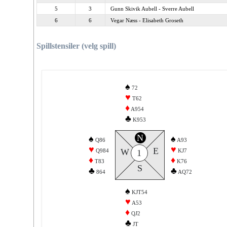
5
3
Gunn Skivik Aubell - Sverre Aubell
6
6
Vegar Næss - Elisabeth Groseth
Spillstensiler (velg spill)
♠
72
♥
T62
♦
A954
♣
K953
N
♠
♠
Q86
A93
♥
♥
E
W
Q984
KJ7
1
♦
♦
T83
K76
S
♣
♣
864
AQ72
♠
KJT54
♥
A53
♦
QJ2
♣
JT