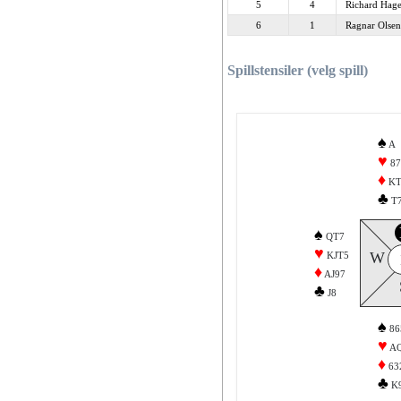
5
4
Richard Hage
6
1
Ragnar Olsen
Spillstensiler (velg spill)
♠
A
♥
8
♦
KT
♣
T
♠
QT7
♥
W
KJT5
♦
AJ97
♣
J8
♠
86
♥
A
♦
63
♣
K