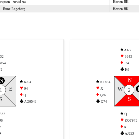
rupsen - Arvid Aa
Horten BK
 - Rune Røgeberg
Horten BK
♠
AJ72
♥
732
8643
♦
854
J74
♣
72
K6
N
N
♠
♠
KJ94
KT864
♥
♥
E
W
94
J2
1
2
♦
♦
Q
Q86
S
S
♣
♣
AQ6543
Q74
♠
532
Q
♥
Q6
KQT975
♦
2
A
♣
9
AJ853