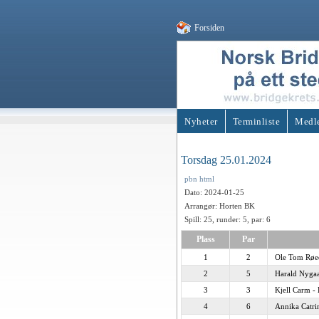
Forsiden
Nyheter
Terminliste
Medl
Torsdag 25.01.2024
pbn
html
Dato: 2024-01-25
Arrangør: Horten BK
Spill: 25, runder: 5, par: 6
Plass
Par
1
2
Ole Tom Røed
2
5
Harald Nygaa
3
3
Kjell Carm -
4
6
Annika Catri