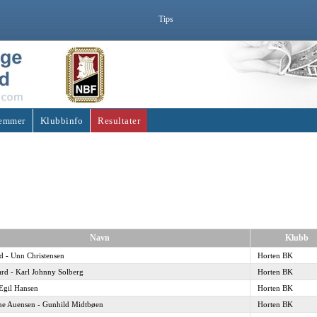
Tips
emmer
Klubbinfo
Resultater
Navn
Klubb
 - Unn Christensen
Horten BK
rd - Karl Johnny Solberg
Horten BK
 Egil Hansen
Horten BK
ne Auensen - Gunhild Midtbøen
Horten BK