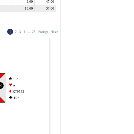
-3,00
47,00
-13,00
37,00
1
2
3
4
.....
25
Forrige
Neste
♠
953
♥
E
A
♦
KT9532
♣
T92