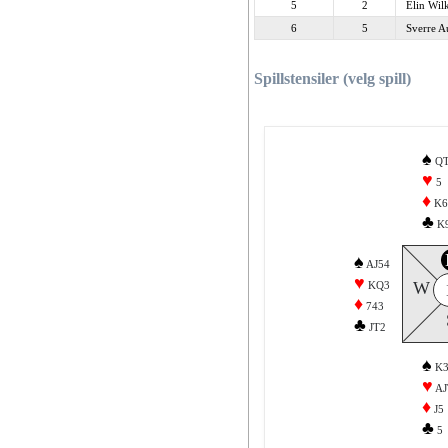
5
2
Elin Wil
6
5
Sverre A
Spillstensiler (velg spill)
♠
Q
♥
5
♦
K6
♣
K
♠
AJ54
♥
W
KQ3
♦
743
♣
JT2
♠
K3
♥
AJ
♦
J5
♣
5