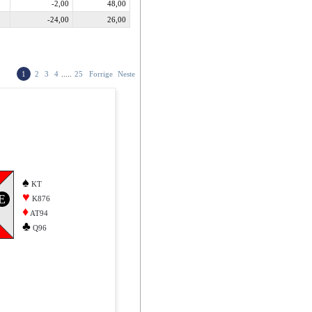
-2,00
48,00
-24,00
26,00
1
2
3
4
.....
25
Forrige
Neste
♠
KT
♥
E
K876
♦
AT94
♣
Q96