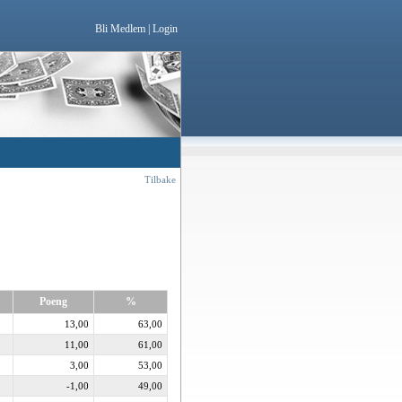
Bli Medlem
|
Login
Tilbake
Poeng
%
13,00
63,00
11,00
61,00
3,00
53,00
-1,00
49,00