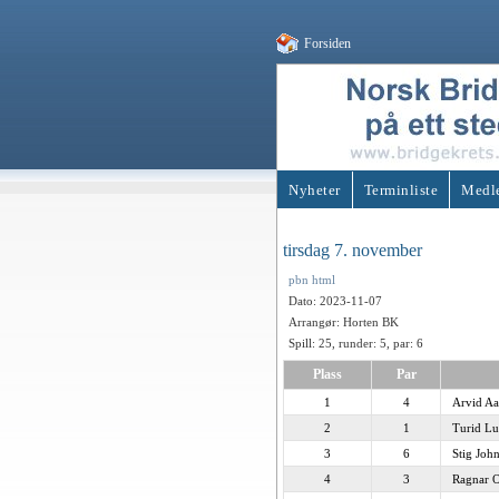
Forsiden
Nyheter
Terminliste
Medl
tirsdag 7. november
pbn
html
Dato: 2023-11-07
Arrangør: Horten BK
Spill: 25, runder: 5, par: 6
Plass
Par
1
4
Arvid Aa
2
1
Turid Lu
3
6
Stig John
4
3
Ragnar O