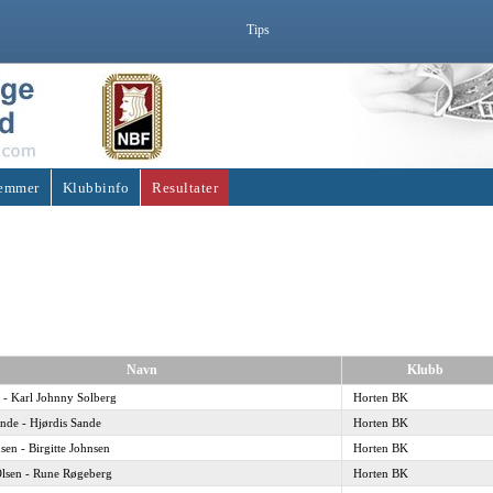
Tips
emmer
Klubbinfo
Resultater
Navn
Klubb
 - Karl Johnny Solberg
Horten BK
nde - Hjørdis Sande
Horten BK
sen - Birgitte Johnsen
Horten BK
lsen - Rune Røgeberg
Horten BK