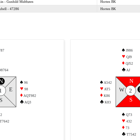
kin - Gunhild Midtbøen
Horten BK
ubell - 47286
Horten BK
♠
T87
J986
♥
QJ9
♦
QJ52
♣
98764
AJ
N
N
♠
♠
96
A542
♥
♥
E
W
98
AT5
1
2
♦
♦
AQT982
K86
S
S
♣
♣
AQ3
K83
♠
2
Q73
♥
T7642
432
♦
73
♣
T7542