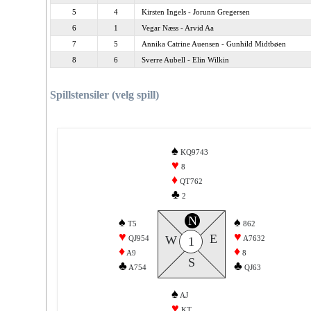
5
4
Kirsten Ingels - Jorunn Gregersen
6
1
Vegar Næss - Arvid Aa
7
5
Annika Catrine Auensen - Gunhild Midtbøen
8
6
Sverre Aubell - Elin Wilkin
Spillstensiler (velg spill)
♠
KQ9743
♥
8
♦
QT762
♣
2
N
♠
♠
T5
862
♥
♥
E
W
QJ954
A7632
1
♦
♦
A9
8
S
♣
♣
A754
QJ63
♠
AJ
♥
KT