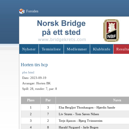
Forsiden
Nyheter
Terminliste
Medlemmer
Klubbinfo
Resulta
Horten tirs hcp
pbn
html
Dato: 2023-09-19
Arrangør: Horten BK
Spill: 28, runder: 7, par: 8
Plass
Par
Navn
1
3
Elsa Bergljot Thonhaugen - Hjørdis Sande
2
7
Liv Strøm - Tom Søren Nilsen
3
2
Terje Ajaxon - Bjørg Tvinnereim
4
8
Harald Nygaard - Jarle Bogen