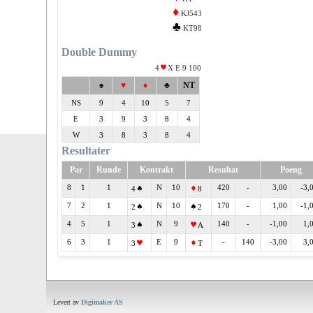
♦
KJ543
♣
KT98
Double Dummy
4
X E 9 100
♠
♥
♦
♣
NT
NS
9
4
10
5
7
E
3
9
3
8
4
W
3
8
3
8
4
Resultater
Par
Runde
Kontrakt
Resultat
Poeng
8
1
1
N
10
420
-
3,00
-3,
4
8
7
2
1
N
10
170
-
1,00
-1,
2
2
4
5
1
N
9
140
-
-1,00
1,
3
A
6
3
1
E
9
-
140
-3,00
3,
3
T
Levert av
Digimaker AS