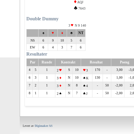
♦
AQJ
♣
7643
Double Dummy
3
N 9 140
♠
♥
♦
♣
NT
NS
6
9
10
5
6
EW
6
4
3
7
6
Resultater
Par
Runde
Kontrakt
Resultat
Poeng
4
5
1
S
10
170
-
3,00
-3,
2
3
6
3
1
N
10
130
-
1,00
-1,
3
K
7
2
1
N
8
-
50
-2,00
2,
3
4
8
1
1
N
7
-
50
-2,00
2,
2
J
Levert av
Digimaker AS