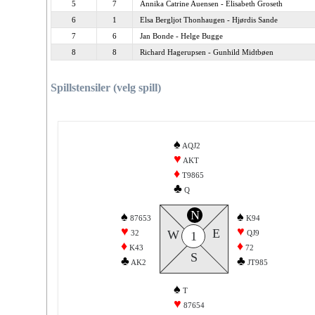
5
7
Annika Catrine Auensen - Elisabeth Groseth
6
1
Elsa Bergljot Thonhaugen - Hjørdis Sande
7
6
Jan Bonde - Helge Bugge
8
8
Richard Hagerupsen - Gunhild Midtbøen
Spillstensiler (velg spill)
♠
AQJ2
♥
AKT
♦
T9865
♣
Q
N
♠
♠
87653
K94
♥
♥
E
W
32
QJ9
1
♦
♦
K43
72
S
♣
♣
AK2
JT985
♠
T
♥
87654