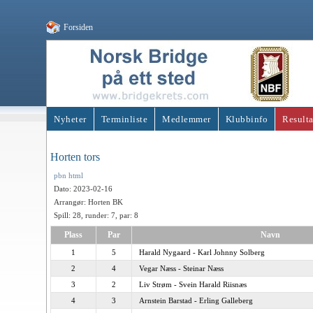
Forsiden
Nyheter
Terminliste
Medlemmer
Klubbinfo
Resulta
Horten tors
pbn
html
Dato: 2023-02-16
Arrangør: Horten BK
Spill: 28, runder: 7, par: 8
Plass
Par
Navn
1
5
Harald Nygaard - Karl Johnny Solberg
2
4
Vegar Næss - Steinar Næss
3
2
Liv Strøm - Svein Harald Riisnæs
4
3
Arnstein Barstad - Erling Galleberg