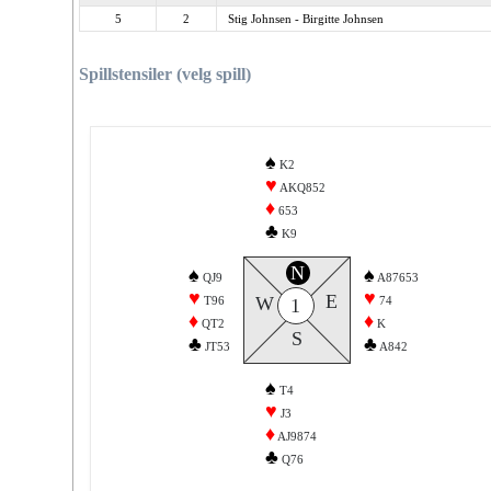
5
2
Stig Johnsen - Birgitte Johnsen
Spillstensiler (velg spill)
♠
K2
♥
AKQ852
♦
653
♣
K9
N
♠
♠
QJ9
A87653
♥
♥
E
W
T96
74
1
♦
♦
QT2
K
S
♣
♣
JT53
A842
♠
T4
♥
J3
♦
AJ9874
♣
Q76