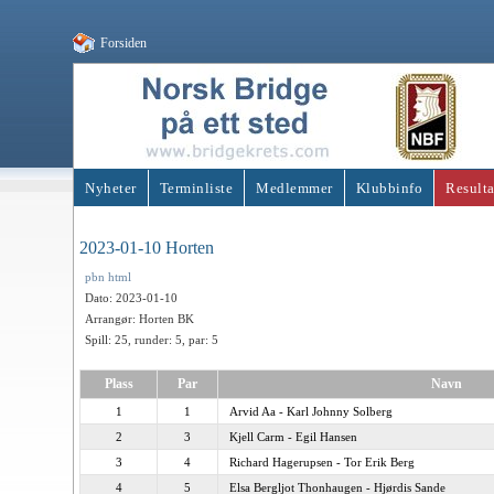
Forsiden
Nyheter
Terminliste
Medlemmer
Klubbinfo
Resulta
2023-01-10 Horten
pbn
html
Dato: 2023-01-10
Arrangør: Horten BK
Spill: 25, runder: 5, par: 5
Plass
Par
Navn
1
1
Arvid Aa - Karl Johnny Solberg
2
3
Kjell Carm - Egil Hansen
3
4
Richard Hagerupsen - Tor Erik Berg
4
5
Elsa Bergljot Thonhaugen - Hjørdis Sande