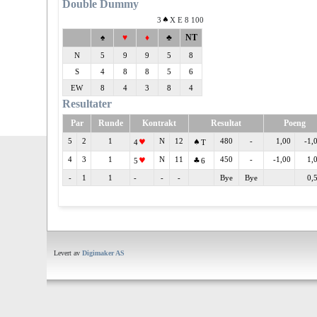
Double Dummy
3
X E 8 100
♠
♥
♦
♣
NT
N
5
9
9
5
8
S
4
8
8
5
6
EW
8
4
3
8
4
Resultater
Par
Runde
Kontrakt
Resultat
Poeng
5
2
1
N
12
480
-
1,00
-1,
4
T
4
3
1
N
11
450
-
-1,00
1,
5
6
-
1
1
-
-
-
Bye
Bye
0,
Levert av
Digimaker AS