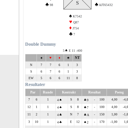
S
♣
♣
98
AJT65432
♠
K7542
♥
Q87
♦
J754
♣
7
Double Dummy
5
E 11 -400
♠
♥
♦
♣
NT
N
7
7
6
1
3
S
6
7
6
1
3
EW
5
6
6
11
8
Resultater
Par
Runde
Kontrakt
Resultat
Poeng
7
6
1
S
8
-
100
4,00
-4,
4
9
12
1
1
S
8
-
100
4,00
-4,
4
7
11
2
1
N
7
-
150
1,00
-1,
4
A
3
10
1
E
12
-
170
-1,00
1,
4
2