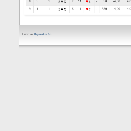
8
5
1
E
11
-
550
-4,00
4,
5
X
6
9
4
1
E
11
-
550
-4,00
4,
5
X
7
Levert av
Digimaker AS