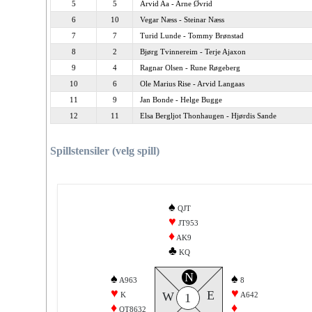
5
5
Arvid Aa - Arne Øvrid
6
10
Vegar Næss - Steinar Næss
7
7
Turid Lunde - Tommy Brønstad
8
2
Bjørg Tvinnereim - Terje Ajaxon
9
4
Ragnar Olsen - Rune Røgeberg
10
6
Ole Marius Rise - Arvid Langaas
11
9
Jan Bonde - Helge Bugge
12
11
Elsa Bergljot Thonhaugen - Hjørdis Sande
Spillstensiler (velg spill)
♠
QJT
♥
JT953
♦
AK9
♣
KQ
N
♠
♠
A963
8
♥
♥
E
W
K
A642
1
♦
♦
QT8632