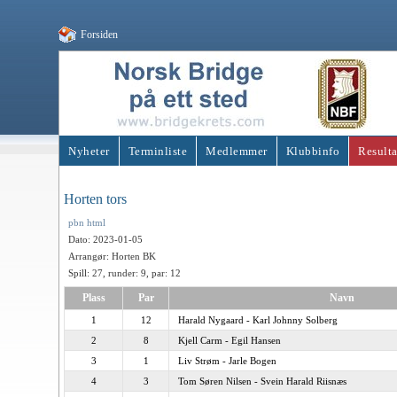
Forsiden
Nyheter
Terminliste
Medlemmer
Klubbinfo
Resulta
Horten tors
pbn
html
Dato: 2023-01-05
Arrangør: Horten BK
Spill: 27, runder: 9, par: 12
Plass
Par
Navn
1
12
Harald Nygaard - Karl Johnny Solberg
2
8
Kjell Carm - Egil Hansen
3
1
Liv Strøm - Jarle Bogen
4
3
Tom Søren Nilsen - Svein Harald Riisnæs