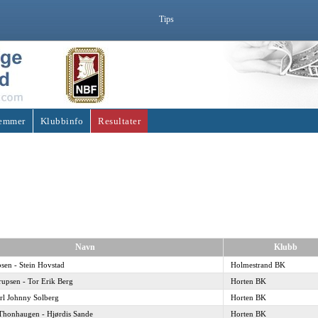
Tips
emmer
Klubbinfo
Resultater
Navn
Klubb
bsen - Stein Hovstad
Holmestrand BK
upsen - Tor Erik Berg
Horten BK
rl Johnny Solberg
Horten BK
 Thonhaugen - Hjørdis Sande
Horten BK