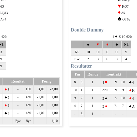
9865
AKQT
♥
63
KQ7
♦
AQ83
85
♣
A74
QT62
Double Dummy
-420
4
S 10 620
NT
♠
♥
♦
♣
NT
3
NS
10
10
6
10
9
9
EW
2
3
6
3
4
Resultater
9
Par
Runde
Kontrakt
Resultat
Poeng
8
3
1
N
10
4
4
-
150
3,00
-3,00
3
10
1
1
3
N
9
K
0
-
430
-1,00
1,00
9
9
2
1
S
10
3
4
0
-
430
-1,00
1,00
8
4
7
1
E
7
3
A
0
-
430
-1,00
1,00
4
-
5
1
-
-
-
Bye
Bye
1,10