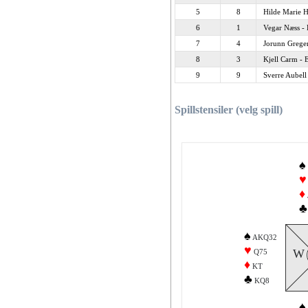
5
8
Hilde Marie H
6
1
Vegar Næss - 
7
4
Jorunn Greger
8
3
Kjell Carm - 
9
9
Sverre Aubell
Spillstensiler (velg spill)
♠
♥
♦
♣
♠
AKQ32
♥
W
Q75
♦
KT
♣
KQ8
♠