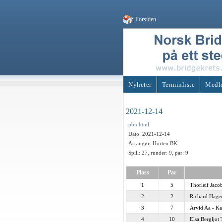
Forsiden
Nyheter
Terminliste
Medl
2021-12-14
pbn
html
Dato: 2021-12-14
Arrangør: Horten BK
Spill: 27, runder: 9, par: 9
Plass
Par
1
5
Thorleif Jaco
2
2
Richard Hager
3
7
Arvid Aa - Ka
4
10
Elsa Bergljot