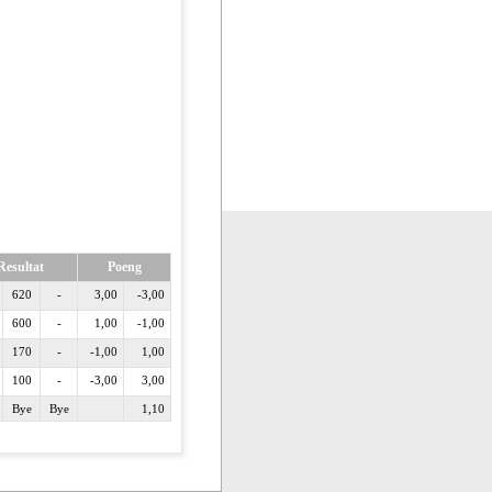
Resultat
Poeng
620
-
3,00
-3,00
600
-
1,00
-1,00
170
-
-1,00
1,00
100
-
-3,00
3,00
Bye
Bye
1,10