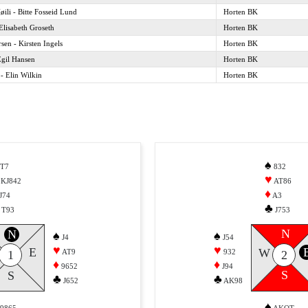
øili - Bitte Fosseid Lund
Horten BK
Elisabeth Groseth
Horten BK
sen - Kirsten Ingels
Horten BK
Egil Hansen
Horten BK
 - Elin Wilkin
Horten BK
♠
T7
832
♥
KJ842
AT86
♦
J74
A3
♣
T93
J753
N
N
♠
♠
J4
J54
♥
♥
E
W
AT9
932
1
2
♦
♦
9652
J94
S
S
♣
♣
J652
AK98
♠