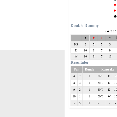
♥
♦
♣
Double Dummy
4
E 10 
♠
♥
♦
♣
NS
3
5
5
3
E
10
8
7
9
W
10
8
7
10
Resultater
Par
Runde
Kontrakt
4
7
1
2
E
9
8
3
1
3
E
1
9
2
1
3
E
1
10
1
1
3
W
1
-
5
1
-
-
-