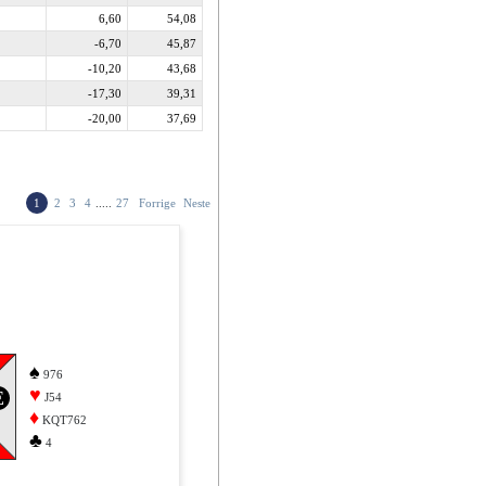
6,60
54,08
-6,70
45,87
-10,20
43,68
-17,30
39,31
-20,00
37,69
1
2
3
4
.....
27
Forrige
Neste
♠
976
♥
E
J54
♦
KQT762
♣
4