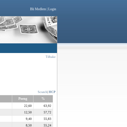
Bli Medlem
|
Login
Tilbake
Scratch
|
HCP
Poeng
%
22,60
63,92
12,50
57,72
9,40
55,83
8,50
55,24