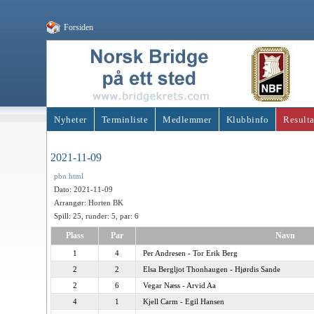
Forsiden
Nyheter
Terminliste
Medlemmer
Klubbinfo
Resulta
2021-11-09
pbn
html
Dato: 2021-11-09
Arrangør: Horten BK
Spill: 25, runder: 5, par: 6
Plass
Par
Navn
1
4
Per Andresen - Tor Erik Berg
2
2
Elsa Bergljot Thonhaugen - Hjørdis Sande
2
6
Vegar Næss - Arvid Aa
4
1
Kjell Carm - Egil Hansen