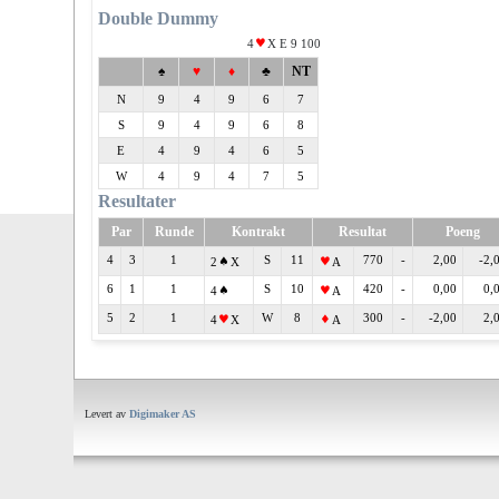
Double Dummy
4
X E 9 100
♠
♥
♦
♣
NT
N
9
4
9
6
7
S
9
4
9
6
8
E
4
9
4
6
5
W
4
9
4
7
5
Resultater
Par
Runde
Kontrakt
Resultat
Poeng
4
3
1
S
11
770
-
2,00
-2,
2
X
A
6
1
1
S
10
420
-
0,00
0,
4
A
5
2
1
W
8
300
-
-2,00
2,
4
X
A
Levert av
Digimaker AS