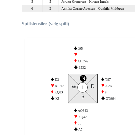
5
5
Jorunn Gregersen - Kirsten Ingels
6
3
Annika Catrine Auensen - Gunhild Midtbøen
Spillstensiler (velg spill)
♠
J95
♥
♦
AJT742
♣
8532
N
♠
♠
K2
T87
♥
♥
E
W
AT763
J985
1
♦
♦
KQ83
9
S
♣
♣
KJ
QT964
♠
AQ643
♥
KQ42
♦
65
♣
A7