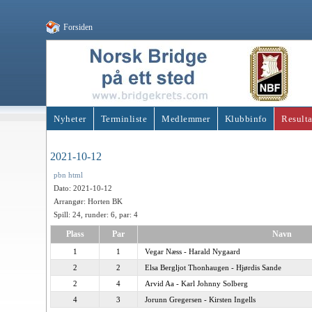
Forsiden
Nyheter
Terminliste
Medlemmer
Klubbinfo
Resulta
2021-10-12
pbn
html
Dato: 2021-10-12
Arrangør: Horten BK
Spill: 24, runder: 6, par: 4
Plass
Par
Navn
1
1
Vegar Næss - Harald Nygaard
2
2
Elsa Bergljot Thonhaugen - Hjørdis Sande
2
4
Arvid Aa - Karl Johnny Solberg
4
3
Jorunn Gregersen - Kirsten Ingells