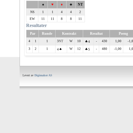
♠
♥
♦
♣
NT
NS
1
1
4
4
2
EW
11
11
8
8
11
Resultater
Par
Runde
Kontrakt
Resultat
Poeng
4
1
1
3
W
10
-
430
1,00
-1,
4
3
2
1
W
12
-
480
-1,00
1,
4
5
Levert av
Digimaker AS