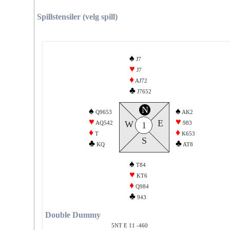
Spillstensiler (velg spill)
♠
J7
♥
J7
♦
AJ72
♣
J7652
N
♠
♠
Q9653
AK2
♥
♥
E
W
AQ542
983
1
♦
♦
T
K653
S
♣
♣
KQ
AT8
♠
T84
♥
KT6
♦
Q984
♣
943
Double Dummy
5
E 11 -460