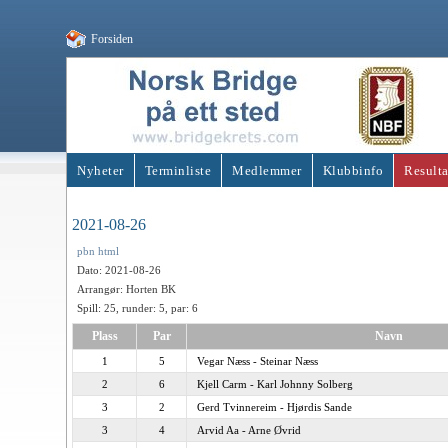
Forsiden
Nyheter
Terminliste
Medlemmer
Klubbinfo
Resulta
2021-08-26
pbn
html
Dato: 2021-08-26
Arrangør: Horten BK
Spill: 25, runder: 5, par: 6
Plass
Par
Navn
1
5
Vegar Næss - Steinar Næss
2
6
Kjell Carm - Karl Johnny Solberg
3
2
Gerd Tvinnereim - Hjørdis Sande
3
4
Arvid Aa - Arne Øvrid