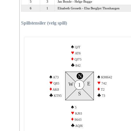
5
3
Jan Bonde - Helge Bugge
6
1
Elisabeth Groseth - Elsa Bergljot Thonhaugen
Spillstensiler (velg spill)
♠
QJT
♥
AT6
♦
QJ75
♣
842
N
♠
♠
A73
K98642
♥
♥
E
W
Q85
742
1
♦
♦
AK8
T2
S
♣
♣
KT95
73
♠
5
♥
KJ93
♦
9643
♣
AQJ6