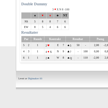
Double Dummy
3
X N 8 -100
♠
♥
♦
♣
NT
NS
5
8
8
7
6
EW
8
5
4
6
6
Resultater
Par
Runde
Kontrakt
Resultat
Poeng
5
2
1
E
7
50
-
2,00
-2,
2
5
4
3
1
N
9
-
100
0,00
0,
4
X
7
6
1
1
W
8
-
110
-2,00
2,
2
Q
Levert av
Digimaker AS