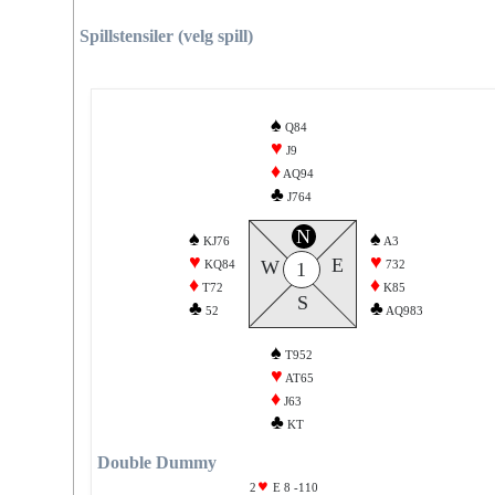
Spillstensiler (velg spill)
♠
Q84
♥
J9
♦
AQ94
♣
J764
N
♠
♠
KJ76
A3
♥
♥
E
W
KQ84
732
1
♦
♦
T72
K85
S
♣
♣
52
AQ983
♠
T952
♥
AT65
♦
J63
♣
KT
Double Dummy
2
E 8 -110