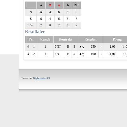
♠
♥
♦
♣
NT
N
6
4
6
5
5
S
6
4
6
5
6
EW
7
8
7
8
7
Resultater
Par
Runde
Kontrakt
Resultat
Poeng
4
1
1
3
E
4
250
-
1,00
-1,
5
3
2
1
1
E
5
100
-
-1,00
1,
T
Levert av
Digimaker AS