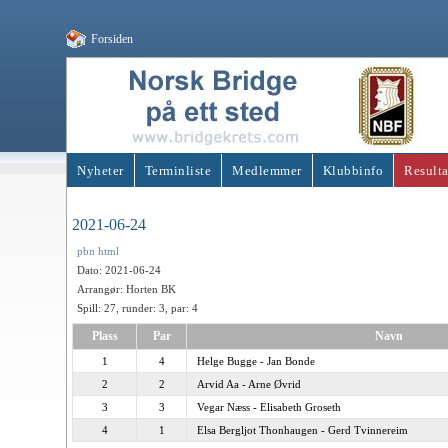
Forsiden
Nyheter
Terminliste
Medlemmer
Klubbinfo
Resulta
2021-06-24
pbn
html
Dato: 2021-06-24
Arrangør: Horten BK
Spill: 27, runder: 3, par: 4
Plass
Par
Navn
1
4
Helge Bugge - Jan Bonde
2
2
Arvid Aa - Arne Øvrid
3
3
Vegar Næss - Elisabeth Groseth
4
1
Elsa Bergljot Thonhaugen - Gerd Tvinnereim