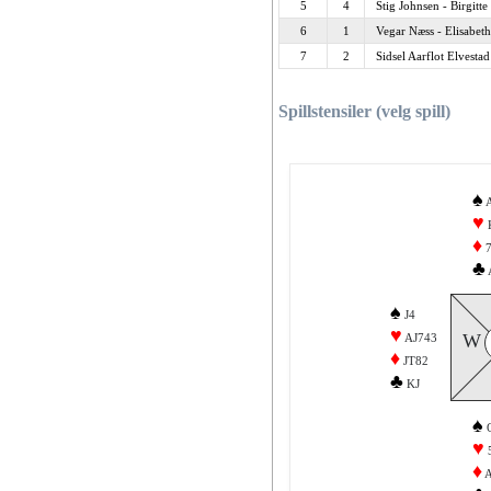
5
4
Stig Johnsen - Birgitt
6
1
Vegar Næss - Elisabet
7
2
Sidsel Aarflot Elvesta
Spillstensiler (velg spill)
♠
♥
♦
♣
♠
J4
♥
W
AJ743
♦
JT82
♣
KJ
♠
♥
♦