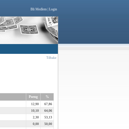
Bli Medlem
|
Login
Tilbake
Poeng
%
12,90
67,86
10,10
64,06
2,30
53,13
0,00
50,00