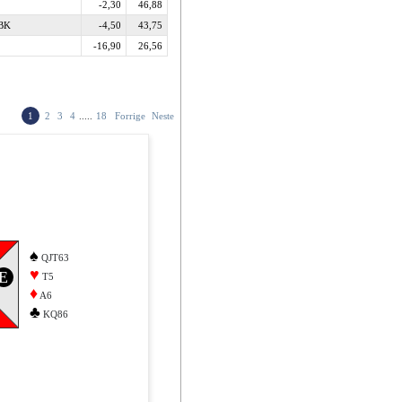
-2,30
46,88
 BK
-4,50
43,75
-16,90
26,56
1
2
3
4
.....
18
Forrige
Neste
♠
QJT63
♥
E
T5
♦
A6
♣
KQ86