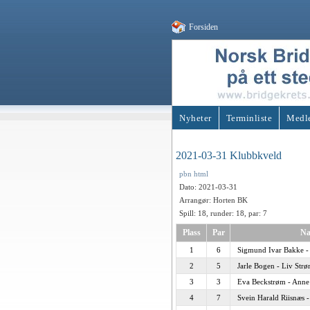
Forsiden
Nyheter
Terminliste
Medl
2021-03-31 Klubbkveld
pbn
html
Dato: 2021-03-31
Arrangør: Horten BK
Spill: 18, runder: 18, par: 7
Plass
Par
Na
1
6
Sigmund Ivar Bakke -
2
5
Jarle Bogen - Liv Str
3
3
Eva Beckstrøm - Anne
4
7
Svein Harald Riisnæs -