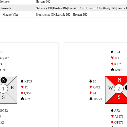
e Johnsen
Horten BK
h Groseth
Nøtterøy BK|Horten BK|Larvik BK - Horten BK|Nøtterøy BK|Larvik
d - Magne Vike
Fredrikstad BK|Larvik BK - Horten BK
♠
A6
K94
♥
KQ982
K3
♦
73
KJ52
♣
AT96
A942
N
N
♠
♠
KT83
85
♥
♥
E
W
T6
QJ42
1
2
♦
♦
Q954
94
S
S
♣
♣
432
JT753
♠
Q9752
A72
♥
5
A9876
♦
AK6
QT873