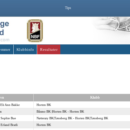
Tips
emmer
Klubbinfo
Resultater
vn
Klubb
 Eli Ann Bakke
Horten BK
øm
Båsmo BK |Horten BK - Horten BK
 Sophie Bue
Nøtterøy BK|Tønsberg BK - Horten BK|Tønsberg BK
 Erland Bratli
Horten BK